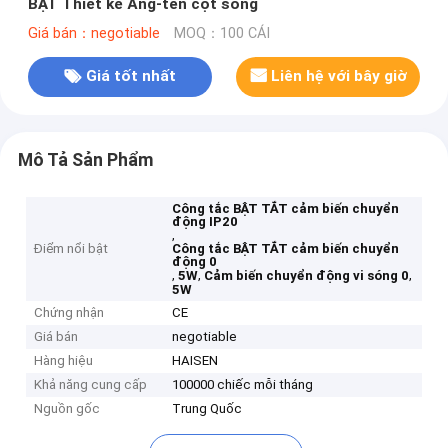
BẬT Thiết kế Ăng-ten cột sóng
Giá bán：negotiable
MOQ：100 CÁI
Giá tốt nhất
Liên hệ với bây giờ
Mô Tả Sản Phẩm
Công tắc BẬT TẮT cảm biến chuyển
động IP20
,
Điểm nổi bật
Công tắc BẬT TẮT cảm biến chuyển
động 0
,
,
,
5W
Cảm biến chuyển động vi sóng 0
5W
Chứng nhận
CE
Giá bán
negotiable
Hàng hiệu
HAISEN
Khả năng cung cấp
100000 chiếc mỗi tháng
Nguồn gốc
Trung Quốc