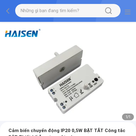
1
/
1
Cảm biến chuyển động IP20 0,5W BẬT TẮT Công tắc