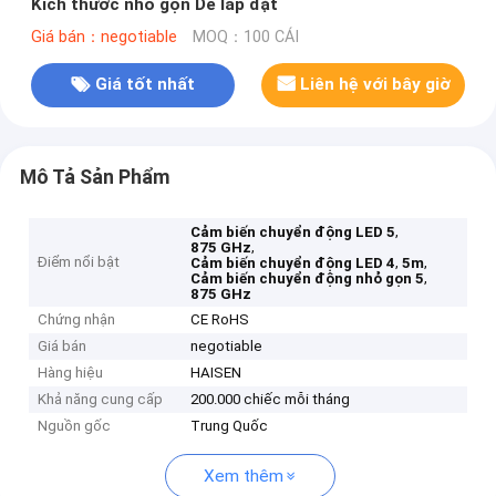
Kích thước nhỏ gọn Dễ lắp đặt
Giá bán：negotiable
MOQ：100 CÁI
Giá tốt nhất
Liên hệ với bây giờ
Mô Tả Sản Phẩm
,
Cảm biến chuyển động LED 5
,
875 GHz
Điểm nổi bật
,
,
Cảm biến chuyển động LED 4
5m
,
Cảm biến chuyển động nhỏ gọn 5
875 GHz
Chứng nhận
CE RoHS
Giá bán
negotiable
Hàng hiệu
HAISEN
Khả năng cung cấp
200.000 chiếc mỗi tháng
Nguồn gốc
Trung Quốc
Xem thêm