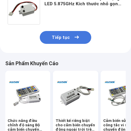
LED 5.875GHz Kích thước nhỏ gọn
Dễ lắp đặt
Tiếp tục
Sản Phẩm Khuyến Cáo
Chức năng điều
Thiết kế riêng biệt
Cảm biến sử d
chỉnh độ sáng Bộ
cho cảm biến chuyển
công tắc vi só
cảm biến chuyển
động ngoài trời trên
chuyển động 