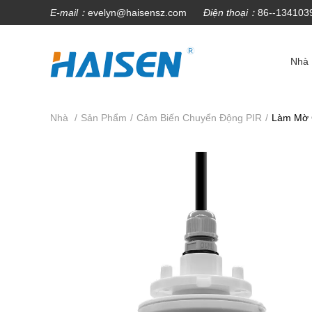
E-mail：
evelyn@haisensz.com
Điện thoại：
86--134103
Nhà
Nhà
/
Sản Phẩm
/
Cảm Biến Chuyển Động PIR
/
Làm Mờ C