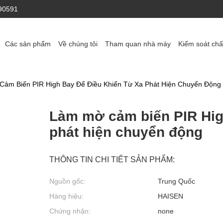
90591
Các sản phẩm
Về chúng tôi
Tham quan nhà máy
Kiểm soát chấ
ảm Biến PIR High Bay Để Điều Khiển Từ Xa Phát Hiện Chuyển Động
Làm mờ cảm biến PIR High
phát hiện chuyển động
THÔNG TIN CHI TIẾT SẢN PHẨM:
Nguồn gốc:
Trung Quốc
Hàng hiệu:
HAISEN
Chứng nhận:
none