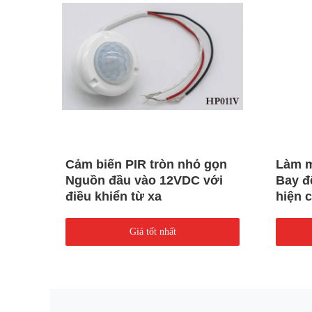
Cảm
Cảm biến PIR tròn nhỏ gọn
Làm m
rời
Nguồn đầu vào 12VDC với
Bay đ
điều khiển từ xa
hiện 
Giá tốt nhất