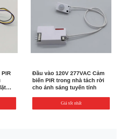
 PIR
Đầu vào 120V 277VAC Cảm
Cảm 
u
biến PIR trong nhà tách rời
Nguồ
đặt
cho ánh sáng tuyến tính
điều
Giá tốt nhất