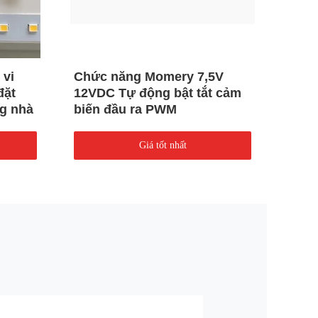
 vi
Chức năng Momery 7,5V
Đầu 
đặt
12VDC Tự động bật tắt cảm
dò c
g nhà
biến đầu ra PWM
từ x
Giá tốt nhất