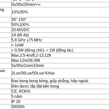
0s/30s/20min/+∞
ạng
10%/30%
30°-150°
50%100%
20-60VDC
1A (tối đa)
5.8 GHz ±75 MHz
< 1mW
< 0,5W (đứng chờ), < 1W (động tác)
Max.2.5-4m/8.2-13.12ft
Max.12m/39.36ft
5s/30s/1min/10min
ban
2Lux/30Lux/50Lux/ Khóa
Bao bong bong bóng, giấy phẳng, hộp ngoài.
Đèn được lắp đặt bên trong
CE, ROHS
5 năm
IP 20
50000h