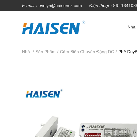
E-mail：
evelyn@haisensz.com
Điện thoại：
86--134103
Nhà
Nhà
/
Sản Phẩm
/
Cảm Biến Chuyển Động DC
/
Phê Duyệ