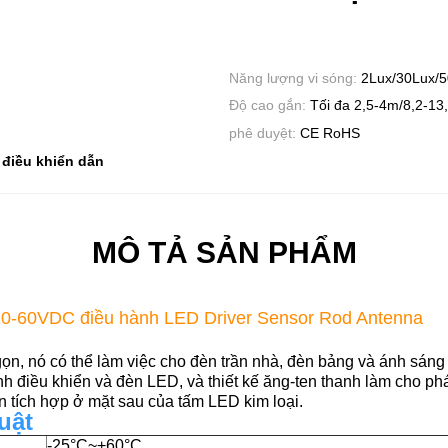
Năng lượng vi sóng:
2Lux/30Lux/5
Độ cao gắn:
Tối đa 2,5-4m/8,2-13,
phê duyệt:
CE RoHS
 điều khiển dẫn
MÔ TẢ SẢN PHẨM
0-60VDC điều hành LED Driver Sensor Rod Antenna
ọn, nó có thể làm việc cho đèn trần nhà, đèn bảng và ánh sáng
ình điều khiển và đèn LED, và thiết kế ăng-ten thanh làm cho phá
ến tích hợp ở mặt sau của tấm LED kim loại.
uật
-25°C~+60°C