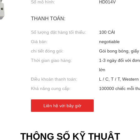
Số mô hình:
HD014V
THANH TOÁN:
Số lượng đặt hàng tối thiểu:
100 CÁI
Giá bán:
negotiable
chi tiết đóng gói:
Gói bong bóng, giấy
Thời gian giao hàng:
1-3 ngày đối với đơn
lớn
Điều khoản thanh toán:
L / C, T / T, Western
Khả năng cung cấp:
100000 chiếc mỗi th
Liên hệ với bây giờ
THÔNG SỐ KỸ THUẬT