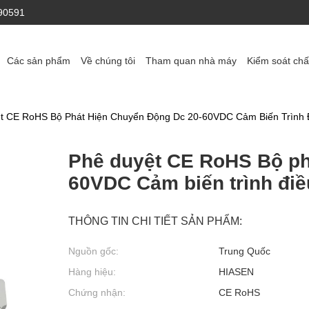
90591
Các sản phẩm
Về chúng tôi
Tham quan nhà máy
Kiểm soát chấ
t CE RoHS Bộ Phát Hiện Chuyển Động Dc 20-60VDC Cảm Biến Trình 
Phê duyệt CE RoHS Bộ ph
60VDC Cảm biến trình điề
THÔNG TIN CHI TIẾT SẢN PHẨM:
Nguồn gốc:
Trung Quốc
Hàng hiệu:
HIASEN
Chứng nhận:
CE RoHS