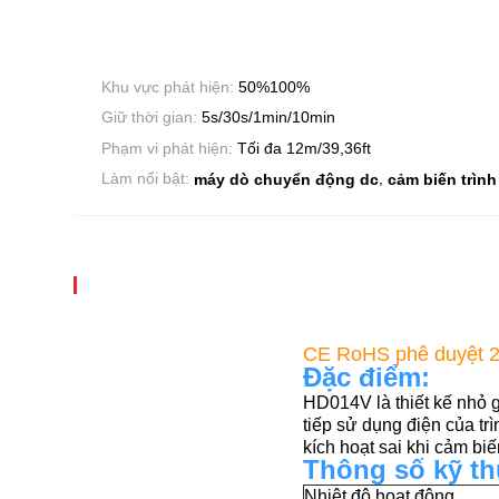
Khu vực phát hiện:
50%100%
Giữ thời gian:
5s/30s/1min/10min
Phạm vi phát hiện:
Tối đa 12m/39,36ft
,
Làm nổi bật:
máy dò chuyển động dc
cảm biến trình
CE RoHS phê duyệt 2
Đặc điểm:
HD014V là thiết kế nhỏ g
tiếp sử dụng điện của tr
kích hoạt sai khi cảm bi
Thông số kỹ th
Nhiệt độ hoạt động