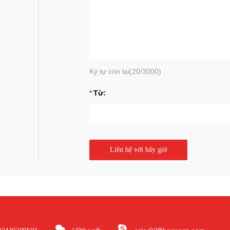
Ký tự còn lại(
20
/3000)
Từ:
Liên hệ với bây giờ